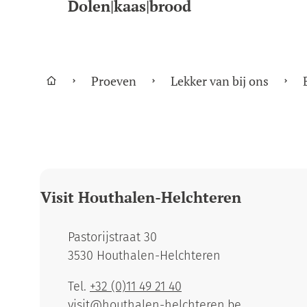
Dolen|kaas|brood
Proeven
Lekker van bij ons
Startpagina
Visit Houthalen-Helchteren
Adres
Pastorijstraat 30
,
3530
Houthalen-Helchteren
Tel.
+32 (0)11 49 21 40
E-mail
visit
@
houthalen-helchteren.be