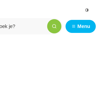
Hoog contr
e?
Menu
Zoeken