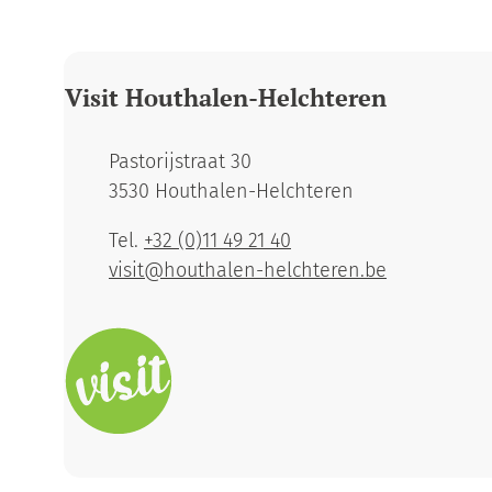
Visit Houthalen-Helchteren
Adres
Pastorijstraat 30
,
3530
Houthalen-Helchteren
Tel.
+32 (0)11 49 21 40
E-mail
visit
@
houthalen-helchteren.be