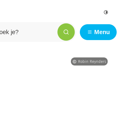
Hoog contr
e?
Menu
Zoeken
Robin Reynders