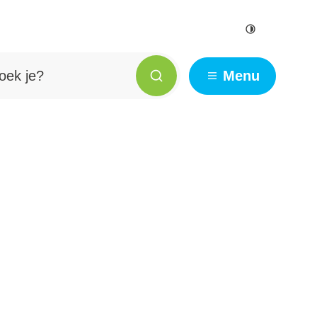
Hoog contr
e?
Menu
Zoeken