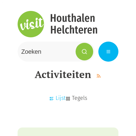
Naar inhoud
Ga naar verfijn of wijzig resultaten
Visit Houthalen-Helchteren
Wat zoek je?
Zoeken
Menu
Activiteiten
Rss activiteite
Weergave
Lijst
Tegels