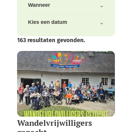
Verfijn of wijzig resultaten
Wanneer
Kies een datum
163 resultaten gevonden.
Wandelvrijwilligers